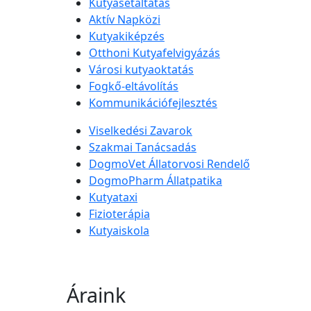
Kutyasétáltatás
Aktív Napközi
Kutyakiképzés
Otthoni Kutyafelvigyázás
Városi kutyaoktatás
Fogkő-eltávolítás
Kommunikációfejlesztés
Viselkedési Zavarok
Szakmai Tanácsadás
DogmoVet Állatorvosi Rendelő
DogmoPharm Állatpatika
Kutyataxi
Fizioterápia
Kutyaiskola
Áraink