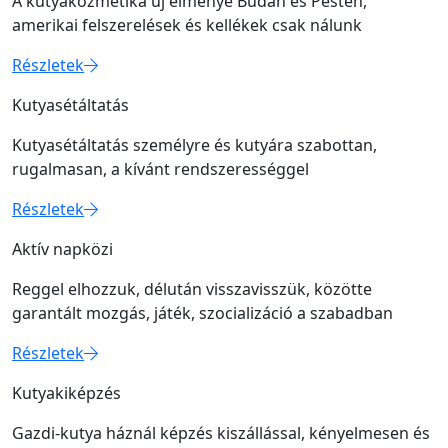
A kutyakozmetika új élménye Budán és Pesten,
amerikai felszerelések és kellékek csak nálunk
Részletek
Kutyasétáltatás
Kutyasétáltatás személyre és kutyára szabottan,
rugalmasan, a kívánt rendszerességgel
Részletek
Aktív napközi
Reggel elhozzuk, délután visszavisszük, közötte
garantált mozgás, játék, szocializáció a szabadban
Részletek
Kutyakiképzés
Gazdi-kutya háznál képzés kiszállással, kényelmesen és