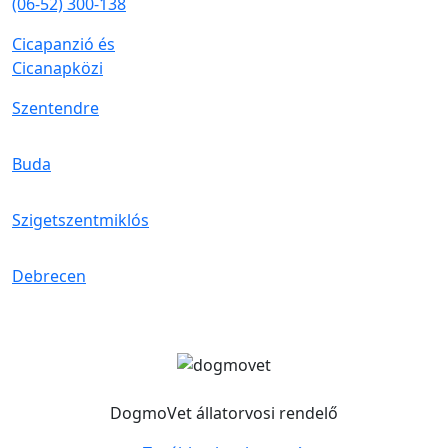
(06-52) 300-138
Cicapanzió és
Cicanapközi
Szentendre
Buda
Szigetszentmiklós
Debrecen
DogmoVet állatorvosi rendelő