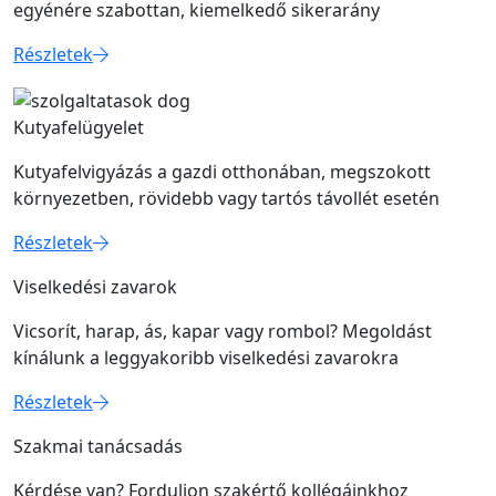
egyénére szabottan, kiemelkedő sikerarány
Részletek
Kutyafelügyelet
Kutyafelvigyázás a gazdi otthonában, megszokott
környezetben, rövidebb vagy tartós távollét esetén
Részletek
Viselkedési zavarok
Vicsorít, harap, ás, kapar vagy rombol? Megoldást
kínálunk a leggyakoribb viselkedési zavarokra
Részletek
Szakmai tanácsadás
Kérdése van? Forduljon szakértő kollégáinkhoz