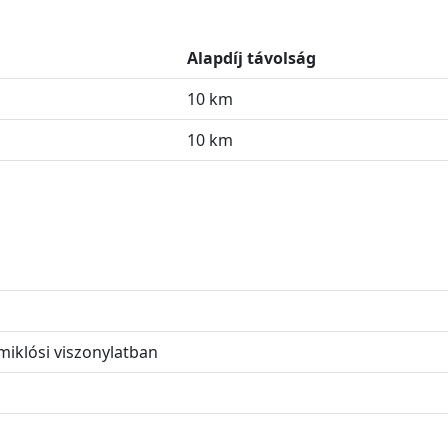
Alapdíj távolság
10 km
10 km
miklósi viszonylatban