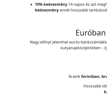
10% kedvezmény
14 napos és azt megh
kedvezmény
ennél hosszabb tartózkod
Euróban 
Nagy előnyt jelenthet eurós bankszámlákk
kutyanapközijeinkben – íg
Áraink
forintban
,
br
Hosszabb idő
k