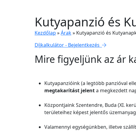
Kutyapanzió és K
Kezdőlap
»
Árak
»
Kutyapanzió és Kutyanapk
Díjkalkulátor - Bejelentkezés
Mire figyeljünk az ár
Kutyapanzióink (a legtöbb panzióval el
megtakarítást jelent
a megkezdett nap
Központjaink Szentendre, Buda (XI. ker
területeihez képest jelentős üzemanyag-
Valamennyi egységünkben, illetve szállí