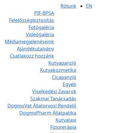
Rólunk
EN
PIF-BPSA
Felelősségbiztosítás
Fotógaléria
Videógaléria
Médiamegjelenéseink
Ajándékutalvány
Csatlakozz hozzánk
Kutyapanzió
Kutyakozmetika
Cicapanzió
Egyéb
Viselkedési Zavarok
Szakmai Tanácsadás
DogmoVet Állatorvosi Rendelő
DogmoPharm Állatpatika
Kutyataxi
Fizioterápia