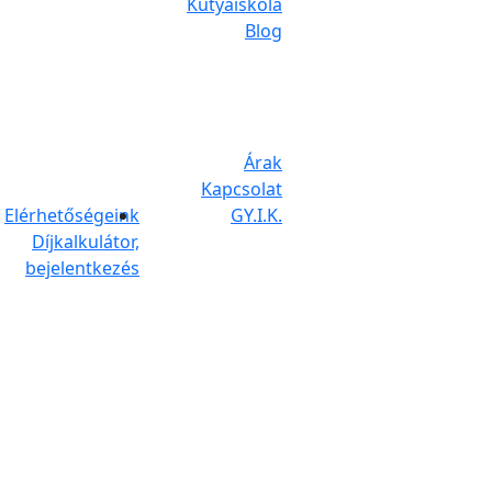
Kutyaiskola
Blog
Árak
Kapcsolat
Elérhetőségeink
GY.I.K.
Díjkalkulátor,
bejelentkezés