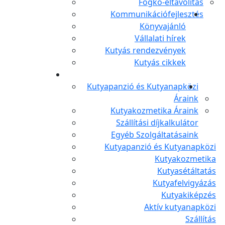
Fogkő-eltávolítás
Kommunikációfejlesztés
Könyvajánló
Vállalati hírek
Kutyás rendezvények
Kutyás cikkek
Kutyapanzió és Kutyanapközi
Áraink
Kutyakozmetika Áraink
Szállítási díjkalkulátor
Egyéb Szolgáltatásaink
Kutyapanzió és Kutyanapközi
Kutyakozmetika
Kutyasétáltatás
Kutyafelvigyázás
Kutyakiképzés
Aktív kutyanapközi
Szállítás