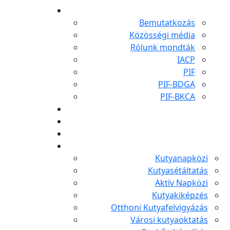
Bemutatkozás
Közösségi média
Rólunk mondták
IACP
PIF
PIF-BDGA
PIF-BKCA
Kutyanapközi
Kutyasétáltatás
Aktív Napközi
Kutyakiképzés
Otthoni Kutyafelvigyázás
Városi kutyaoktatás