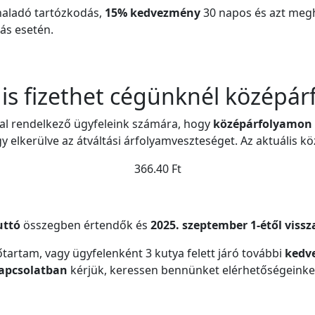
aladó tartózkodás,
15% kedvezmény
30 napos és azt megh
ás esetén.
is fizethet cégünknél középá
al rendelkező ügyfeleink számára, hogy
középárfolyamon
y elkerülve az átváltási árfolyamveszteséget. Az aktuális 
366.40 Ft
uttó
összegben értendők és
2025. szeptember 1-étől viss
tartam, vagy ügyfelenként 3 kutya felett járó további
kedv
apcsolatban
kérjük, keressen bennünket elérhetőségeinke