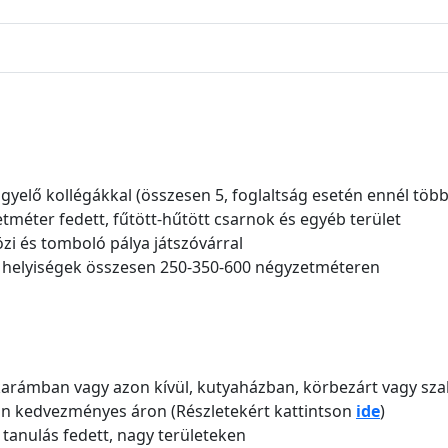
gyelő kollégákkal (összesen 5, foglaltság esetén ennél töb
méter fedett, fűtött-hűtött csarnok és egyéb terület
zi és tomboló pálya játszóvárral
 helyiségek összesen 250-350-600 négyzetméteren
arámban vagy azon kívül, kutyaházban, körbezárt vagy sza
acon kedvezményes áron (Részletekért kattintson
ide
)
 tanulás fedett, nagy területeken