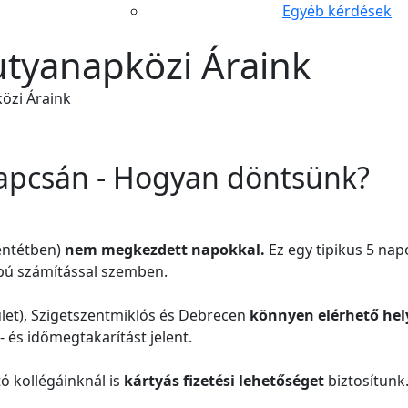
Egyéb kérdések
utyanapközi Áraink
özi Áraink
 kapcsán - Hogyan döntsünk?
lentétben)
nem megkezdett napokkal.
Ez egy tipikus 5 na
ú számítással szemben.
ület), Szigetszentmiklós és Debrecen
könnyen elérhető hel
 és időmegtakarítást jelent.
tó kollégáinknál is
kártyás fizetési lehetőséget
biztosítunk