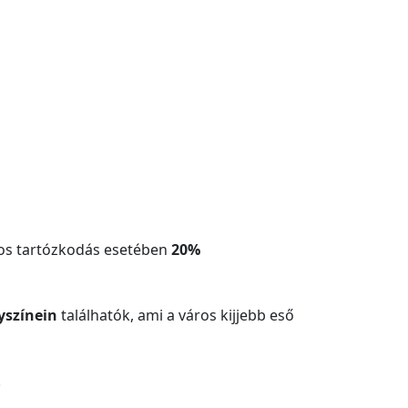
pos tartózkodás esetében
20%
yszínein
találhatók, ami a város kijjebb eső
.