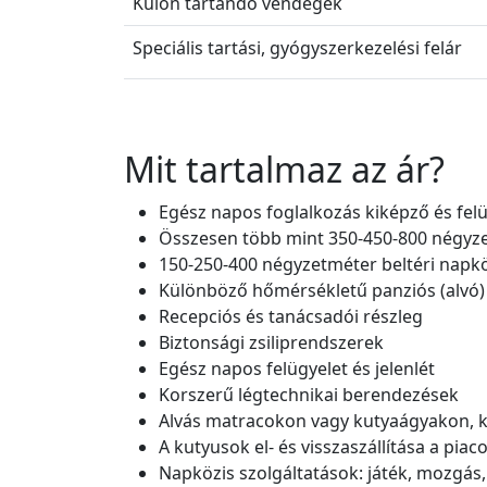
Külön tartandó vendégek
Speciális tartási, gyógyszerkezelési felár
Mit tartalmaz az ár?
Egész napos foglalkozás kiképző és felü
Összesen több mint 350-450-800 négyzet
150-250-400 négyzetméter beltéri napkö
Különböző hőmérsékletű panziós (alvó)
Recepciós és tanácsadói részleg
Biztonsági zsiliprendszerek
Egész napos felügyelet és jelenlét
Korszerű légtechnikai berendezések
Alvás matracokon vagy kutyaágyakon, k
A kutyusok el- és visszaszállítása a pi
Napközis szolgáltatások: játék, mozgás,