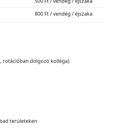
500 Ft / vendég / éjszaka
800 Ft / vendég / éjszaka
b, rotációban dolgozó kolléga)
bad területeken