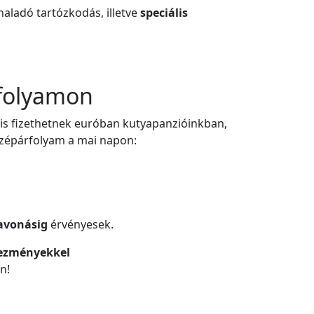
aladó tartózkodás, illetve
speciális
rfolyamon
is fizethetnek euróban kutyapanzióinkban,
középárfolyam a mai napon:
zavonásig
érvényesek.
ezményekkel
n!