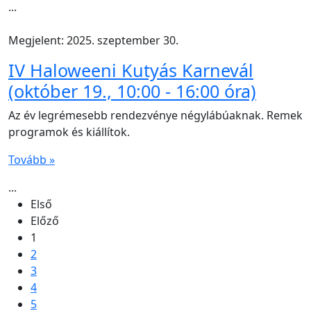
...
Megjelent: 2025. szeptember 30.
IV Haloweeni Kutyás Karnevál
(október 19., 10:00 - 16:00 óra)
Az év legrémesebb rendezvénye négylábúaknak. Remek
programok és kiállítok.
Tovább »
...
Első
Előző
1
2
3
4
5