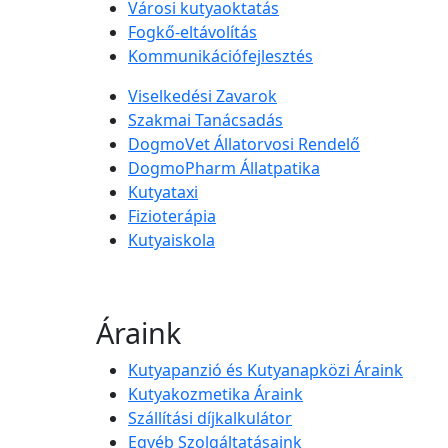
Városi kutyaoktatás
Fogkő-eltávolítás
Kommunikációfejlesztés
Viselkedési Zavarok
Szakmai Tanácsadás
DogmoVet Állatorvosi Rendelő
DogmoPharm Állatpatika
Kutyataxi
Fizioterápia
Kutyaiskola
Áraink
Kutyapanzió és Kutyanapközi Áraink
Kutyakozmetika Áraink
Szállítási díjkalkulátor
Egyéb Szolgáltatásaink