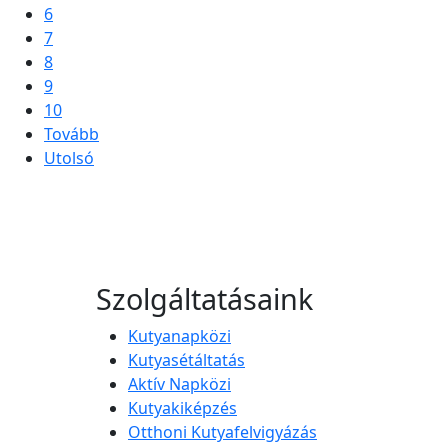
6
7
8
9
10
Tovább
Utolsó
Szolgáltatásaink
Kutyanapközi
Kutyasétáltatás
Aktív Napközi
Kutyakiképzés
Otthoni Kutyafelvigyázás