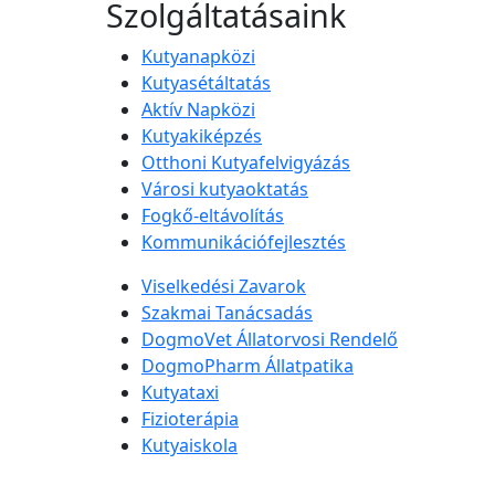
Szolgáltatásaink
Kutyanapközi
Kutyasétáltatás
Aktív Napközi
Kutyakiképzés
Otthoni Kutyafelvigyázás
Városi kutyaoktatás
Fogkő-eltávolítás
Kommunikációfejlesztés
Viselkedési Zavarok
Szakmai Tanácsadás
DogmoVet Állatorvosi Rendelő
DogmoPharm Állatpatika
Kutyataxi
Fizioterápia
Kutyaiskola