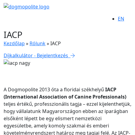
EN
IACP
Kezdőlap
»
Rólunk
»
IACP
Díjkalkulátor - Bejelentkezés
A Dogmopolite 2013 óta a floridai székhelyű
IACP
(International Association of Canine Professionals)
teljes értékű, professzionális tagja – ezzel kijelenthetjük,
hogy vállalatunk Magyarországon ebben az iparágban
elsőként lépett be egy elismert nemzetközi
egyesületbe, amely komoly szakmai és emberi
követelményrendszert határoz meg tagjai felé. Az IACP-