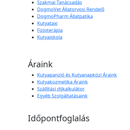
Szakmai Tanácsadás
DogmoVet Állatorvosi Rendelő
DogmoPharm Állatpatika
Kutyataxi
Fizioterápia
Kutyaiskola
Áraink
Kutyapanzió és Kutyanapközi Áraink
Kutyakozmetika Áraink
Szállítási díjkalkulátor
Egyéb Szolgáltatásaink
Időpontfoglalás