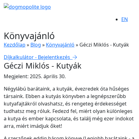
EN
Könyvajánló
Kezdőlap
»
Blog
»
Könyvajánló
»
Géczi Miklós - Kutyák
Díjkalkulátor - Bejelentkezés
Géczi Miklós - Kutyák
Megjelent: 2025. április 30.
Négylábú barátaink, a kutyák, évezredek óta hűséges
társaink. Ebben a kutyás könyvben a legnépszerűbb
kutyafajtákról olvashatsz, és rengeteg érdekességet
tudhatsz meg róluk. Fedezd fel, miért olyan különleges
a kutya és ember kapcsolata, és találj még ezer indokot
arra, miért imádjuk őket!
A szerzőnek eddig három könyve (Legjobb barátaink - a