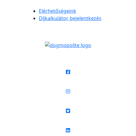
Elérhetőségeink
Díjkalkulátor, bejelentkezés