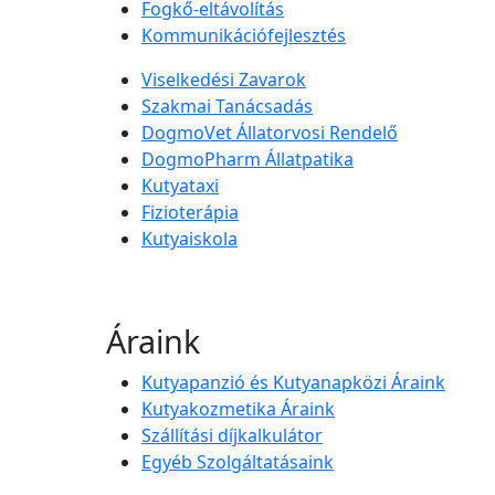
Fogkő-eltávolítás
Kommunikációfejlesztés
Viselkedési Zavarok
Szakmai Tanácsadás
DogmoVet Állatorvosi Rendelő
DogmoPharm Állatpatika
Kutyataxi
Fizioterápia
Kutyaiskola
Áraink
Kutyapanzió és Kutyanapközi Áraink
Kutyakozmetika Áraink
Szállítási díjkalkulátor
Egyéb Szolgáltatásaink