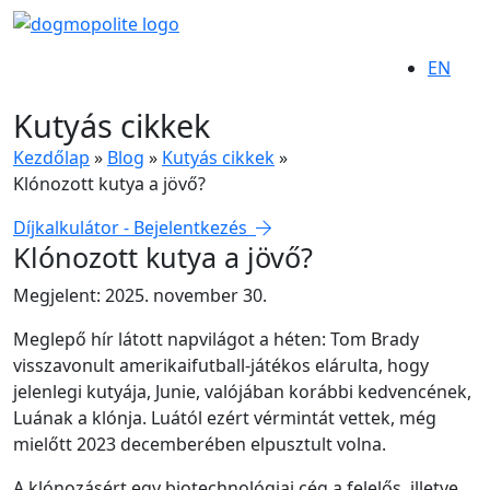
EN
Kutyás cikkek
Kezdőlap
»
Blog
»
Kutyás cikkek
»
Klónozott kutya a jövő?
Díjkalkulátor - Bejelentkezés
Klónozott kutya a jövő?
Megjelent: 2025. november 30.
Meglepő hír látott napvilágot a héten: Tom Brady
visszavonult amerikaifutball-játékos elárulta, hogy
jelenlegi kutyája, Junie, valójában korábbi kedvencének,
Luának a klónja. Luától ezért vérmintát vettek, még
mielőtt 2023 decemberében elpusztult volna.
A klónozásért egy biotechnológiai cég a felelős, illetve