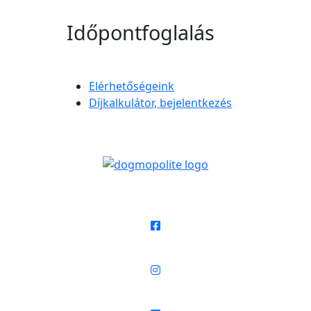
Időpontfoglalás
Elérhetőségeink
Díjkalkulátor, bejelentkezés