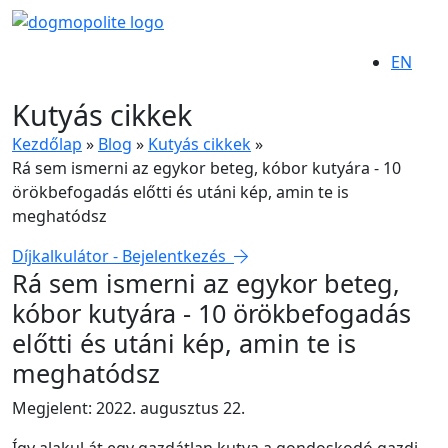
EN
Kutyás cikkek
Kezdőlap
»
Blog
»
Kutyás cikkek
»
Rá sem ismerni az egykor beteg, kóbor kutyára - 10
örökbefogadás előtti és utáni kép, amin te is
meghatódsz
Díjkalkulátor - Bejelentkezés
Rá sem ismerni az egykor beteg,
kóbor kutyára - 10 örökbefogadás
előtti és utáni kép, amin te is
meghatódsz
Megjelent: 2022. augusztus 22.
Így alakul át egy gazdátlan kutya a gondoskodó gazdi