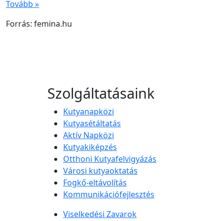
Tovább »
Forrás: femina.hu
Szolgáltatásaink
Kutyanapközi
Kutyasétáltatás
Aktív Napközi
Kutyakiképzés
Otthoni Kutyafelvigyázás
Városi kutyaoktatás
Fogkő-eltávolítás
Kommunikációfejlesztés
Viselkedési Zavarok