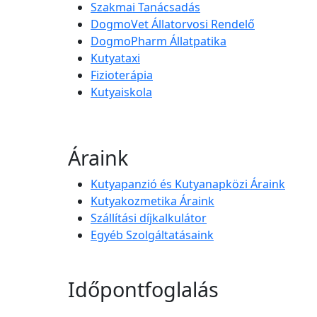
Szakmai Tanácsadás
DogmoVet Állatorvosi Rendelő
DogmoPharm Állatpatika
Kutyataxi
Fizioterápia
Kutyaiskola
Áraink
Kutyapanzió és Kutyanapközi Áraink
Kutyakozmetika Áraink
Szállítási díjkalkulátor
Egyéb Szolgáltatásaink
Időpontfoglalás