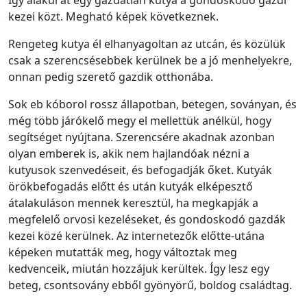
kezei közt. Megható képek következnek.
Rengeteg kutya él elhanyagoltan az utcán, és közülük
csak a szerencsésebbek kerülnek be a jó menhelyekre,
onnan pedig szerető gazdik otthonába.
Sok eb kóborol rossz állapotban, betegen, soványan, és
még több járókelő megy el mellettük anélkül, hogy
segítséget nyújtana. Szerencsére akadnak azonban
olyan emberek is, akik nem hajlandóak nézni a
kutyusok szenvedéseit, és befogadják őket. Kutyák
örökbefogadás előtt és után kutyák elképesztő
átalakuláson mennek keresztül, ha megkapják a
megfelelő orvosi kezeléseket, és gondoskodó gazdák
kezei közé kerülnek. Az internetezők előtte-utána
képeken mutatták meg, hogy változtak meg
kedvenceik, miután hozzájuk kerültek. Így lesz egy
beteg, csontsovány ebből gyönyörű, boldog családtag.