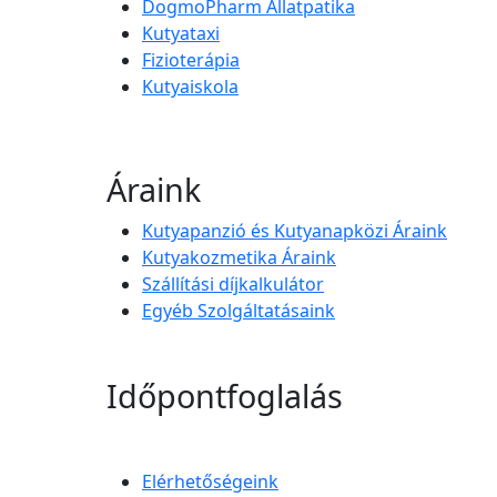
DogmoPharm Állatpatika
Kutyataxi
Fizioterápia
Kutyaiskola
Áraink
Kutyapanzió és Kutyanapközi Áraink
Kutyakozmetika Áraink
Szállítási díjkalkulátor
Egyéb Szolgáltatásaink
Időpontfoglalás
Elérhetőségeink