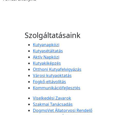
Szolgáltatásaink
Kutyanapközi
Kutyasétáltatás
Aktív Napközi
Kutyakiképzés
Otthoni Kutyafelvigyázás
Városi kutyaoktatás
Fogkő-eltávolítás
Kommunikációfejlesztés
Viselkedési Zavarok
Szakmai Tanácsadás
DogmoVet Állatorvosi Rendelő