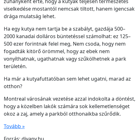
zuhanyként érte, hogy a kutyák teljesen természetes
viselkedése mostantól nemcsak tiltott, hanem igencsak
drága mulatság lehet.
Ha egy kutya nem tartja be a szabályt, gazdája 500–
2000 kanadai dolláros büntetéssel számolhat: ez 125–
500 ezer forintnak felel meg, Nem csoda, hogy nem
fogadták kitörő örömmel, hogy az ebek nem
vonyíthatnak, ugathatnak vagy szűkölhetnek a park
területén.
Ha már a kutyafuttatóban sem lehet ugatni, marad az
otthon?
Montreal városának vezetése azzal indokolta a döntést,
hogy a közelben lakók számára sok kellemetlenséget
okoz a zaj, amely a parkból otthonaikba szűrődik.
Tovább »
Forrás: divany.hu