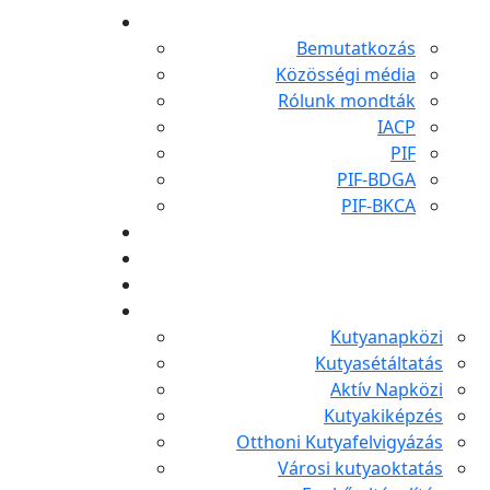
Bemutatkozás
Közösségi média
Rólunk mondták
IACP
PIF
PIF-BDGA
PIF-BKCA
Kutyanapközi
Kutyasétáltatás
Aktív Napközi
Kutyakiképzés
Otthoni Kutyafelvigyázás
Városi kutyaoktatás