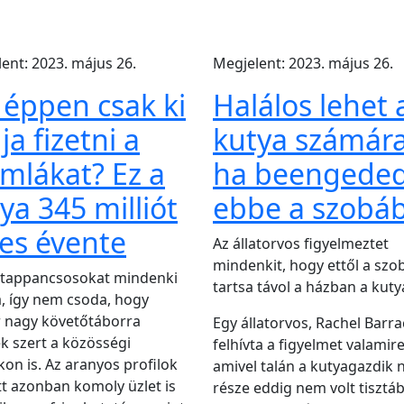
ent: 2023. május 26.
Megjelent: 2023. május 26.
éppen csak ki
Halálos lehet 
ja fizetni a
kutya számára
mlákat? Ez a
ha beengede
ya 345 milliót
ebbe a szobá
es évente
Az állatorvos figyelmeztet
mindenkit, hogy ettől a szo
i tappancsosokat mindenki
tartsa távol a házban a kutyá
, így nem csoda, hogy
 nagy követőtáborra
Egy állatorvos, Rachel Barra
k szert a közösségi
felhívta a figyelmet valamire
kon is. Az aranyos profilok
amivel talán a kutyagazdik 
 azonban komoly üzlet is
része eddig nem volt tisztáb