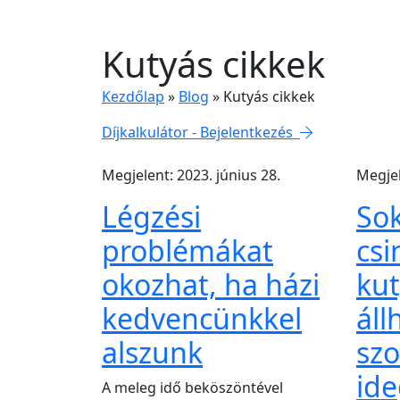
Kutyás cikkek
Kezdőlap
»
Blog
»
Kutyás cikkek
Díjkalkulátor - Bejelentkezés
Megjelent: 2023. június 28.
Megjel
Légzési
So
problémákat
csi
okozhat, ha házi
kut
kedvencünkkel
áll
alszunk
szo
ide
A meleg idő beköszöntével