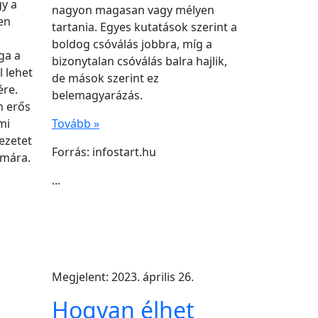
gy a
nagyon magasan vagy mélyen
en
tartania. Egyes kutatások szerint a
boldog csóválás jobbra, míg a
ga a
bizonytalan csóválás balra hajlik,
l lehet
de mások szerint ez
ére.
belemagyarázás.
n erős
mi
Tovább »
ezetet
Forrás: infostart.hu
ámára.
...
Megjelent: 2023. április 26.
Hogyan élhet