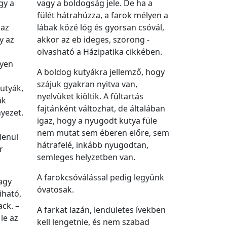
gy a
vagy a boldogság jele. De ha a
fülét hátrahúzza, a farok mélyen a
 az
lábak közé lóg és gyorsan csóvál,
y az
akkor az eb ideges, szorong -
olvasható a Házipatika cikkében.
lyen
A boldog kutyákra jellemző, hogy
szájuk gyakran nyitva van,
utyák,
nyelvüket kiöltik. A fültartás
ák
fajtánként változhat, de általában
yezet.
igaz, hogy a nyugodt kutya füle
nem mutat sem éberen előre, sem
lenül
hátrafelé, inkább nyugodtan,
r
semleges helyzetben van.
A farokcsóválással pedig legyünk
agy
óvatosak.
iható,
ack. –
A farkat lazán, lendületes ívekben
le az
kell lengetnie, és nem szabad