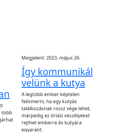
Megjelent: 2023. május 26.
Így kommunikál
velünk a kutya
ban
A legtöbb ember képtelen
felismerni, ha egy kutyás
tt
találkozásnak rossz vége lehet,
 több
márpedig ez óriási veszélyeket
 járhat
rejthet emberre és kutyára
egyaránt.