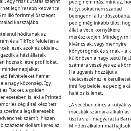
k:, egy friss kutatás szerint
pedig nem más, mint az, ho
ernet leghíresebb kedvence
kutyusokat nem szabad
5 millió forintnyi összeget
beengedni a fürdőszobába,
család kasszájába.
pedig még inkább tilos, hog
állat a vécé környékére
telenül hódítanak az
merészkedjen. Mindegy, mi
ram és a TikTok felületén a
kíváncsiak, vagy mennyire
cek: ezek azok az oldalak,
könyörögnek és sírnak – a k
 gazdik a házi állataik
különösen a nagy testű fajt
n hoznak létre profilokat,
számára veszélyes ez a körn
a mindennapjaikat
Ha ugyanis hozzájut a
ató felvételeket hamar
vécécsészéhez, elkerülhetet
ja a nagy közönség. Így
inni fog belőle, ez pedig aká
t ez Tucker, a golden
halálos is lehet.
ver esetében is, aki a Printed
mories cég által készített
„A vécében nincs a kutyák v
s szerint a legsikeresebb
macskák számára alkalmas 
edvencnek számít, hiszen
tiszta víz – magyarázta Barr
bb százezer dollárt keres az
Minden alkalommal hajtsuk 