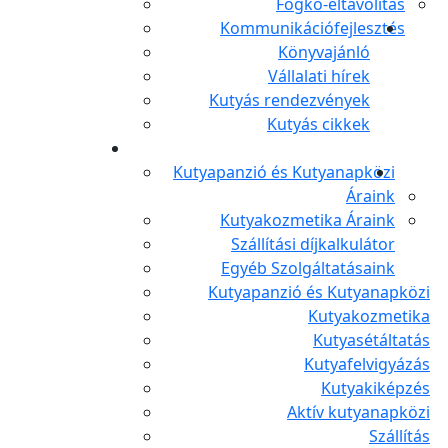
Fogkő-eltávolítás
Kommunikációfejlesztés
Könyvajánló
Vállalati hírek
Kutyás rendezvények
Kutyás cikkek
Kutyapanzió és Kutyanapközi
Áraink
Kutyakozmetika Áraink
Szállítási díjkalkulátor
Egyéb Szolgáltatásaink
Kutyapanzió és Kutyanapközi
Kutyakozmetika
Kutyasétáltatás
Kutyafelvigyázás
Kutyakiképzés
Aktív kutyanapközi
Szállítás