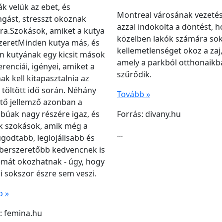
ják velük az ebet, és
Montreal városának vezeté
gást, stresszt okoznak
azzal indokolta a döntést, h
a.Szokások, amiket a kutya
közelben lakók számára so
zeretMinden kutya más, és
kellemetlenséget okoz a zaj
 kutyának egy kicsit mások
amely a parkból otthonaikb
erenciái, igényei, amiket a
szűrődik.
ak kell kitapasztalnia az
 töltött idő során. Néhány
Tovább »
tő jellemző azonban a
búak nagy részére igaz, és
Forrás: divany.hu
k szokások, amik még a
...
godtabb, leglojálisabb és
berszeretőbb kedvencnek is
mát okozhatnak - úgy, hogy
i sokszor észre sem veszi.
b »
: femina.hu