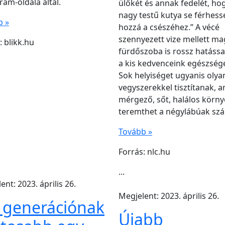
ram-oldala által.
ülőkét és annak fedelét, ho
nagy testű kutya se férhess
b »
hozzá a csészéhez.” A vécé
szennyezett vize mellett ma
: blikk.hu
fürdőszoba is rossz hatássa
a kis kedvenceink egészség
Sok helyiséget ugyanis olya
vegyszerekkel tisztítanak, a
mérgező, sőt, halálos körny
teremthet a négylábúak sz
Tovább »
Forrás: nlc.hu
...
ent: 2023. április 26.
Megjelent: 2023. április 26.
 generációnak
Újabb