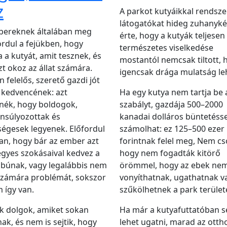
z
A parkot kutyáikkal rendsz
látogatókat hideg zuhanyké
bereknek általában meg
érte, hogy a kutyák teljesen
rdul a fejükben, hogy
természetes viselkedése
a a kutyát, amit tesznek, és
mostantól nemcsak tiltott,
zt okoz az állat számára.
igencsak drága mulatság le
 felelős, szerető gazdi jót
 kedvencének: azt
Ha egy kutya nem tartja be 
nék, hogy boldogok,
szabályt, gazdája 500–2000
nsúlyozottak és
kanadai dolláros büntetésse
égesek legyenek. Előfordul
számolhat: ez 125–500 ezer
n, hogy bár az ember azt
forintnak felel meg, Nem cs
 egyes szokásaival kedvez a
hogy nem fogadták kitörő
búnak, vagy legalábbis nem
örömmel, hogy az ebek ne
számára problémát, sokszor
vonyíthatnak, ugathatnak v
 így van.
szűkölhetnek a park terület
k dolgok, amiket sokan
Ha már a kutyafuttatóban 
nak, és nem is sejtik, hogy
lehet ugatni, marad az otth