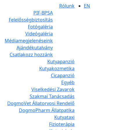
Rólunk
EN
PIF-BPSA
Felelősségbiztosítás
Fotógaléria
Videógaléria
Médiamegjelenéseink
Ajándékutalvány
Csatlakozz hozzánk
Kutyapanzió
Kutyakozmetika
Cicapanzió
Egyéb
Viselkedési Zavarok
Szakmai Tanácsadás
DogmoVet Állatorvosi Rendelő
DogmoPharm Állatpatika
Kutyataxi
Fizioterápia