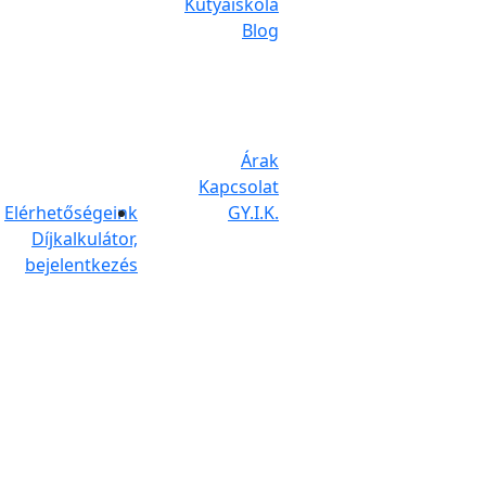
Kutyaiskola
Blog
Árak
Kapcsolat
Elérhetőségeink
GY.I.K.
Díjkalkulátor,
bejelentkezés