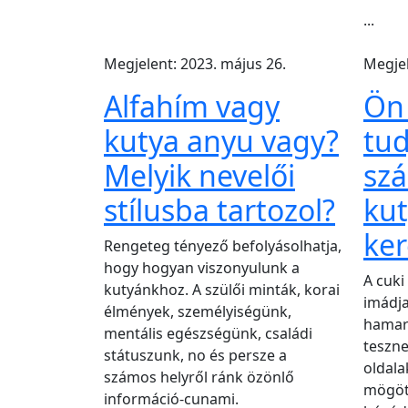
...
Megjelent: 2023. május 26.
Megjel
Alfahím vagy
Ön 
kutya anyu vagy?
tud
Melyik nevelői
szá
stílusba tartozol?
kut
ker
Rengeteg tényező befolyásolhatja,
hogy hogyan viszonyulunk a
A cuk
kutyánkhoz. A szülői minták, korai
imádja
élmények, személyiségünk,
hamar
mentális egészségünk, családi
teszne
státuszunk, no és persze a
oldala
számos helyről ránk özönlő
mögött
információ-cunami.