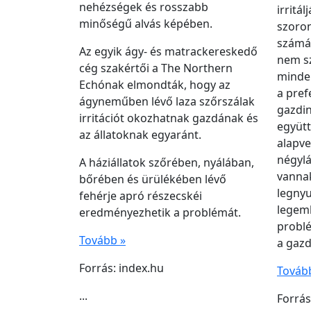
nehézségek és rosszabb
irritál
minőségű alvás képében.
szoron
számár
Az egyik ágy- és matrackereskedő
nem s
cég szakértői a The Northern
minden
Echónak elmondták, hogy az
a pref
ágyneműben lévő laza szőrszálak
gazdin
irritációt okozhatnak gazdának és
együtt
az állatoknak egyaránt.
alapve
négylá
A háziállatok szőrében, nyálában,
vanna
bőrében és ürülékében lévő
legnyu
fehérje apró részecskéi
legem
eredményezhetik a problémát.
problé
Tovább »
a gazd
Forrás: index.hu
Továb
...
Forrás