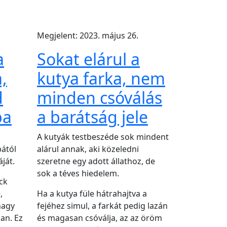
Megjelent: 2023. május 26.
a
Sokat elárul a
,
kutya farka, nem
d
minden csóválás
ba
a barátság jele
A kutyák testbeszéde sok mindent
bától
alárul annak, aki közeledni
ját.
szeretne egy adott állathoz, de
sok a téves hiedelem.
ck
,
Ha a kutya füle hátrahajtva a
nagy
fejéhez simul, a farkát pedig lazán
an. Ez
és magasan csóválja, az az öröm