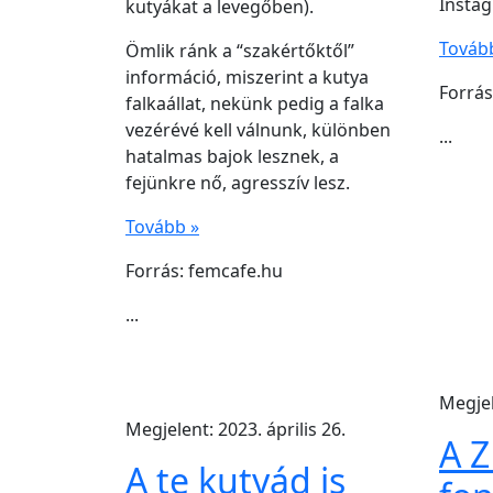
Instag
kutyákat a levegőben).
Továb
Ömlik ránk a “szakértőktől”
információ, miszerint a kutya
Forrás
falkaállat, nekünk pedig a falka
vezérévé kell válnunk, különben
...
hatalmas bajok lesznek, a
fejünkre nő, agresszív lesz.
Tovább »
Forrás: femcafe.hu
...
Megjel
Megjelent: 2023. április 26.
A Z
A te kutyád is