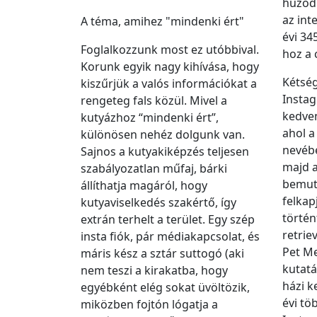
húzódi
az int
A téma, amihez "mindenki ért"
évi 34
Foglalkozzunk most ez utóbbival.
hoz a 
Korunk egyik nagy kihívása, hogy
Kétség
kiszűrjük a valós információkat a
Instag
rengeteg fals közül. Mivel a
kedven
kutyázhoz “mindenki ért”,
ahol a
különösen nehéz dolgunk van.
nevébe
Sajnos a kutyakiképzés teljesen
majd 
szabályozatlan műfaj, bárki
bemut
állíthatja magáról, hogy
felkap
kutyaviselkedés szakértő, így
történ
extrán terhelt a terület. Egy szép
retrie
insta fiók, pár médiakapcsolat, és
Pet Me
máris kész a sztár suttogó (aki
kutatá
nem teszi a kirakatba, hogy
házi k
egyébként elég sokat üvöltözik,
évi tö
miközben fojtón lógatja a