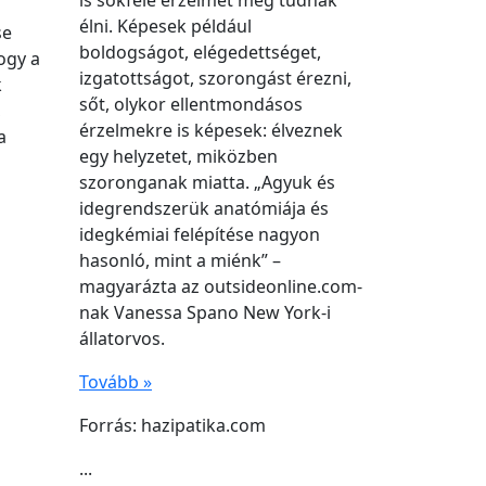
is sokféle érzelmet meg tudnak
élni. Képesek például
se
boldogságot, elégedettséget,
ogy a
izgatottságot, szorongást érezni,
k
sőt, olykor ellentmondásos
,
érzelmekre is képesek: élveznek
a
egy helyzetet, miközben
szoronganak miatta. „Agyuk és
idegrendszerük anatómiája és
idegkémiai felépítése nagyon
hasonló, mint a miénk” –
magyarázta az outsideonline.com-
nak Vanessa Spano New York-i
állatorvos.
Tovább »
Forrás: hazipatika.com
...