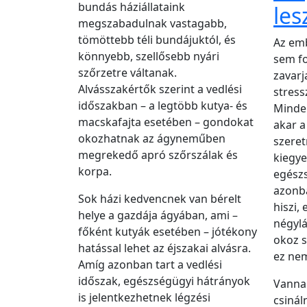
bundás háziállataink
les
megszabadulnak vastagabb,
tömöttebb téli bundájuktól, és
Az em
könnyebb, szellősebb nyári
sem fo
szőrzetre váltanak.
zavarj
Alvásszakértők szerint a vedlési
stress
időszakban – a legtöbb kutya- és
Minden
macskafajta esetében – gondokat
akar a
okozhatnak az ágyneműben
szeret
megrekedő apró szőrszálak és
kiegye
korpa.
egészs
azonba
Sok házi kedvencnek van bérelt
hiszi,
helye a gazdája ágyában, ami –
négylá
főként kutyák esetében – jótékony
okoz 
hatással lehet az éjszakai alvásra.
ez nem
Amíg azonban tart a vedlési
időszak, egészségügyi hátrányok
Vanna
is jelentkezhetnek légzési
csinál