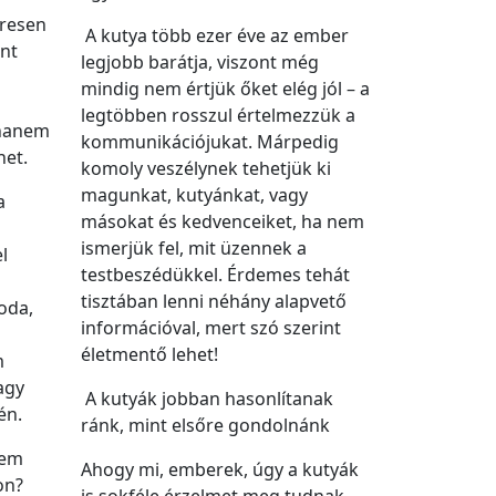
eresen
A kutya több ezer éve az ember
nt
legjobb barátja, viszont még
mindig nem értjük őket elég jól – a
legtöbben rosszul értelmezzük a
 hanem
kommunikációjukat. Márpedig
het.
komoly veszélynek tehetjük ki
magunkat, kutyánkat, vagy
a
másokat és kedvenceiket, ha nem
ismerjük fel, mit üzennek a
l
testbeszédükkel. Érdemes tehát
tisztában lenni néhány alapvető
oda,
információval, mert szó szerint
életmentő lehet!
m
agy
A kutyák jobban hasonlítanak
én.
ránk, mint elsőre gondolnánk
sem
Ahogy mi, emberek, úgy a kutyák
on?