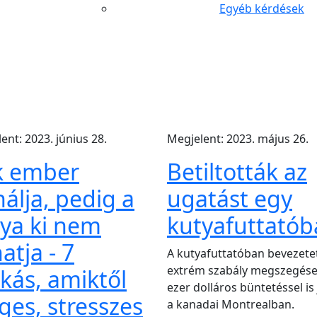
Egyéb kérdések
ent: 2023. június 28.
Megjelent: 2023. május 26.
k ember
Betiltották az
nálja, pedig a
ugatást egy
ya ki nem
kutyafuttató
hatja - 7
A kutyafuttatóban bevezete
extrém szabály megszegése
kás, amiktől
ezer dolláros büntetéssel is
ges, stresszes
a kanadai Montrealban.